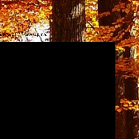
 Grega z CZ ECAV Opiná.