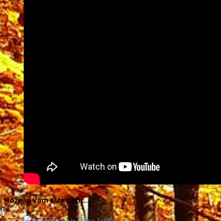
Môže sa Vám ešte páčiť...