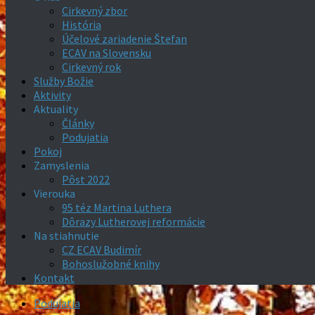
Cirkevný zbor
História
Účelové zariadenie Štefan
ECAV na Slovensku
Cirkevný rok
Služby Božie
Aktivity
Aktuality
Články
Podujatia
Pokoj
Zamyslenia
Pôst 2022
Vierouka
95 téz Martina Luthera
Dôrazy Lutherovej reformácie
Na stiahnutie
CZ ECAV Budimír
Bohoslužobné knihy
Kontakt
Podujatia