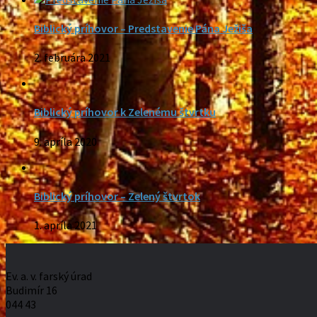
Biblický príhovor – Predstavenie Pána Ježiša
2. februára 2021
Biblický príhovor k Zelenému štvrtku
9. apríla 2020
Biblický príhovor – Zelený štvrtok
1. apríla 2021
Ev. a. v. farský úrad
Budimír 16
044 43