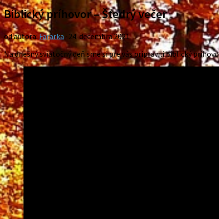
Biblický príhovor – Štedrý večer
od autora:
Fararka
·
24. decembra 2021
Na dnešný sviatočný deň sme si pre vás pripravili biblický príhovo