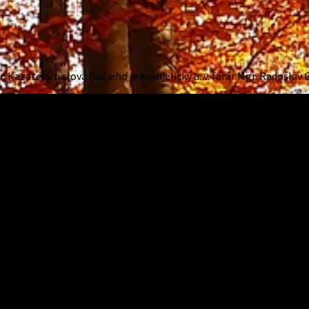
r. Kazateľom slova Božieho je evanjelický a. v. farár Mgr. Radoslav