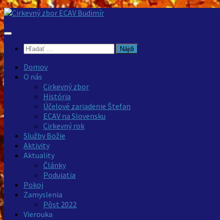
Preskočiť
na
obsah
Hľadať:
Domov
O nás
Cirkevný zbor
História
Účelové zariadenie Štefan
ECAV na Slovensku
Cirkevný rok
Služby Božie
Aktivity
Aktuality
Články
Podujatia
Pokoj
Zamyslenia
Pôst 2022
Vierouka