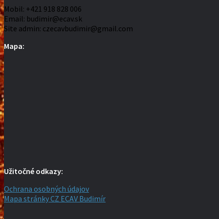
Mobil: +421 918 828 006
Email: budimir@ecav.sk
Site admin: czecavbudimir@gmail.com
Mapa:
Užitočné odkazy:
Ochrana osobných údajov
Mapa stránky CZ ECAV Budimír