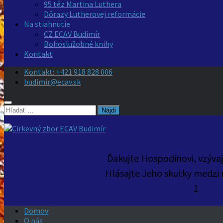
95 téz Martina Luthera
Dôrazy Lutherovej reformácie
Na stiahnutie
CZ ECAV Budimír
Bohoslužobné knihy
Kontakt
Kontakt: +421 918 828 006
budimir@ecav.sk
Hľadať:
Ďakujte Hospodinovi, vzýva
Hlásajte Jeho skutky medzi 
1
Domov
O nás