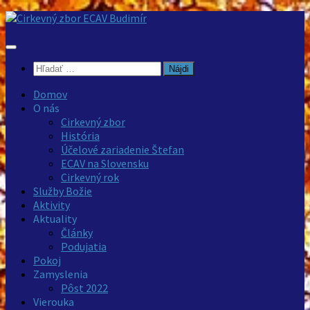
Preskočiť
na
obsah
Hľadať:
Domov
O nás
Cirkevný zbor
História
Účelové zariadenie Štefan
ECAV na Slovensku
Cirkevný rok
Služby Božie
Aktivity
Aktuality
Články
Podujatia
Pokoj
Zamyslenia
Pôst 2022
Vierouka