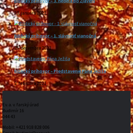
Biblický príhovor – 3. nedeľa po Zjavení
23. januára 2022
Biblický príhovor – 1. slávnosť vianočná
25. decembra 2021
Biblický príhovor – Predstavenie Pána Ježiša
2. februára 2021
Ev. a. v. farský úrad
Budimír 16
044 43
Mobil: +421 918 828 006
Email: budimir@ecav.sk