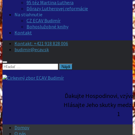
95 téz Martina Luthera
Dôrazy Lutherovej reformácie
Na stiahnutie
CZ ECAV Budimír
Bohoslužobné knihy
Kontakt
Kontakt: +421 918 828 006
budimir@ecav.sk
Hľadať:
Ďakujte Hospodinovi, vzýva
Hlásajte Jeho skutky medzi 
1
Domov
O nás