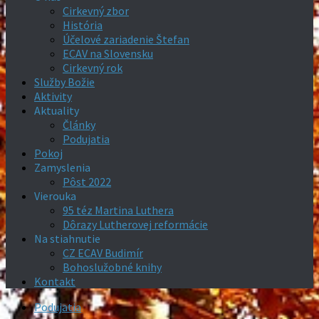
Cirkevný zbor
História
Účelové zariadenie Štefan
ECAV na Slovensku
Cirkevný rok
Služby Božie
Aktivity
Aktuality
Články
Podujatia
Pokoj
Zamyslenia
Pôst 2022
Vierouka
95 téz Martina Luthera
Dôrazy Lutherovej reformácie
Na stiahnutie
CZ ECAV Budimír
Bohoslužobné knihy
Kontakt
Podujatia