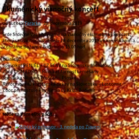
Ekumenický vianočný koncert
od autora:
Fararka
·
28. decembra 2019
Srde Srdečne Vás pozývame na Vianočný ekumenický koncert,
ktorý sa uskutoční v nedeľu 29. decembra 2019 v Evanjelickom a.
v. chráme Božom v Budimíri o 15.00 hod.
Účinkujú:
Spevokol PENIÉL – CZ ECAV na Slovensku Michalovce
Zbor CHALEDRO – Rím. kat.farnosť Lemešany
Spevácka skupina Ploščan – Ploské
Reformovaná kresťanská cirkev na Slovensku – Lastomír
Zbor pri Kostole Povýšenia sv. Kríža Budimír
Môže sa Vám ešte páčiť...