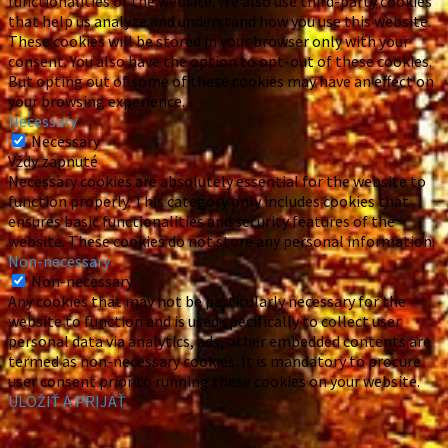
functionalities of the website. We also use third-party cookies
that help us analyze and understand how you use this website.
These cookies will be stored in your browser only with your
consent. You also have the option to opt-out of these cookies.
But opting out of some of these cookies may have an effect on
your browsing experience.
Necessary
Necessary
Vždy zapnuté
Necessary cookies are absolutely essential for the website to
function properly. This category only includes cookies that
ensures basic functionalities and security features of the
website. These cookies do not store any personal information.
Non-necessary
Non-necessary
Any cookies that may not be particularly necessary for the
website to function and is used specifically to collect user
personal data via analytics, ads, other embedded contents are
termed as non-necessary cookies. It is mandatory to procure
user consent prior to running these cookies on your website.
ULOŽIŤ A PRIJAŤ