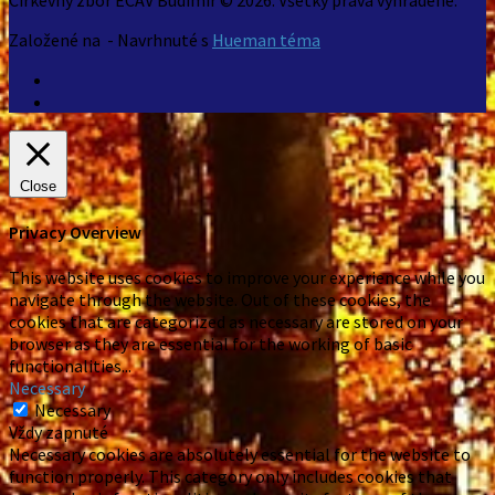
Založené na
- Navrhnuté s
Hueman téma
Close
Privacy Overview
This website uses cookies to improve your experience while you
navigate through the website. Out of these cookies, the
cookies that are categorized as necessary are stored on your
browser as they are essential for the working of basic
functionalities
...
Necessary
Necessary
Vždy zapnuté
Necessary cookies are absolutely essential for the website to
function properly. This category only includes cookies that