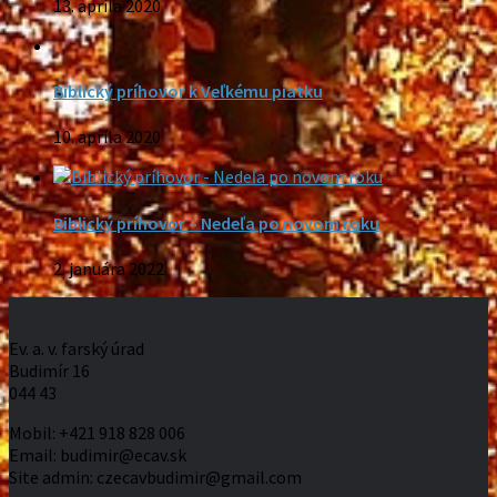
13. apríla 2020
Biblický príhovor k Veľkému piatku
10. apríla 2020
Biblický príhovor – Nedeľa po novom roku
2. januára 2022
Ev. a. v. farský úrad
Budimír 16
044 43
Mobil: +421 918 828 006
Email: budimir@ecav.sk
Site admin: czecavbudimir@gmail.com