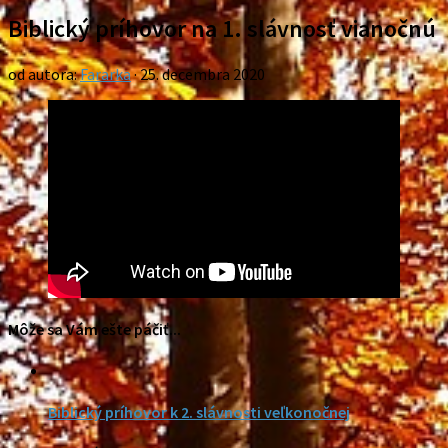
Biblický príhovor na 1. slávnosť vianočnú
od autora:
Fararka
·
25. decembra 2020
Môže sa Vám ešte páčiť...
Biblický príhovor k 2. slávnosti veľkonočnej