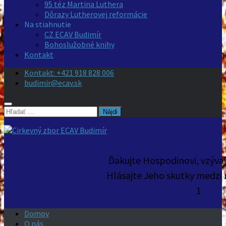
95 téz Martina Luthera
Dôrazy Lutherovej reformácie
Na stiahnutie
CZ ECAV Budimír
Bohoslužobné knihy
Kontakt
Kontakt: +421 918 828 006
budimir@ecav.sk
Hľadať:
Ďakujte Hospodinovi, vzýva
Hlásajte Jeho skutky medzi 
1
Domov
O nás