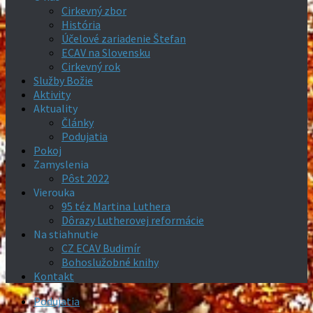
Cirkevný zbor
História
Účelové zariadenie Štefan
ECAV na Slovensku
Cirkevný rok
Služby Božie
Aktivity
Aktuality
Články
Podujatia
Pokoj
Zamyslenia
Pôst 2022
Vierouka
95 téz Martina Luthera
Dôrazy Lutherovej reformácie
Na stiahnutie
CZ ECAV Budimír
Bohoslužobné knihy
Kontakt
Podujatia