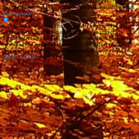
ensures basic functionalities and security features of the
website. These cookies do not store any personal information.
Non-necessary
Non-necessary
Any cookies that may not be particularly necessary for the
website to function and is used specifically to collect user
personal data via analytics, ads, other embedded contents are
termed as non-necessary cookies. It is mandatory to procure
user consent prior to running these cookies on your website.
ULOŽIŤ A PRIJAŤ