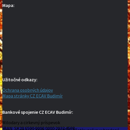
Mapa:
Užitočné odkazy:
Ochrana osobných údajov
Mapa stránky CZ ECAV Budimír
Bankové spojenie CZ ECAV Budimír:
Milodary a cirkevný príspevok
IBAN: SK20 6500 0000 0000 2032 4598
Cirkevný zbor ECAV Budimír © 2026. Všetky práva vyhradené.