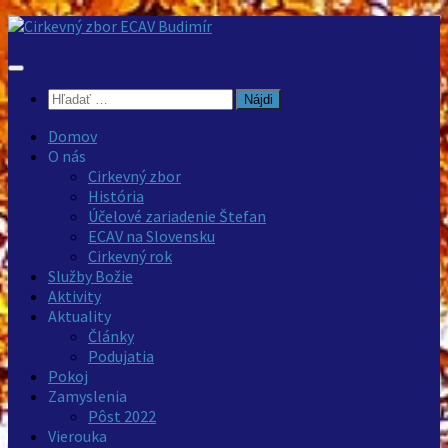
Preskočiť
na
obsah
Hľadať:
Domov
O nás
Cirkevný zbor
História
Účelové zariadenie Štefan
ECAV na Slovensku
Cirkevný rok
Služby Božie
Aktivity
Aktuality
Články
Podujatia
Pokoj
Zamyslenia
Pôst 2022
Vierouka