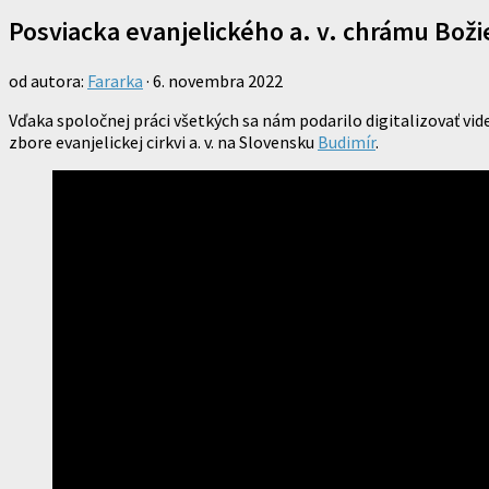
Posviacka evanjelického a. v. chrámu Boži
od autora:
Fararka
·
6. novembra 2022
Vďaka spoločnej práci všetkých sa nám podarilo digitalizovať vi
zbore evanjelickej cirkvi a. v. na Slovensku
Budimír
.