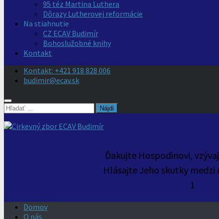
95 téz Martina Luthera
Dôrazy Lutherovej reformácie
Na stiahnutie
CZ ECAV Budimír
Bohoslužobné knihy
Kontakt
Kontakt: +421 918 828 006
budimir@ecav.sk
Hľadať:
Ďakujte Hospodinovi, vzýva
Hlásajte Jeho skutky medzi 
1
Domov
O nás