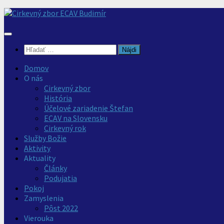
Preskočiť
na
obsah
Hľadať:
Domov
O nás
Cirkevný zbor
História
Účelové zariadenie Štefan
ECAV na Slovensku
Cirkevný rok
Služby Božie
Aktivity
Aktuality
Články
Podujatia
Pokoj
Zamyslenia
Pôst 2022
Vierouka