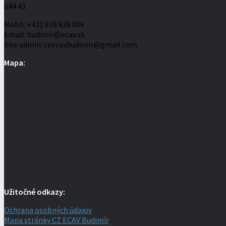
044 43
Mobil: +421 918 828 006
Email: budimir@ecav.sk
Site admin: czecavbudimir@gmail.com
Mapa:
Užitočné odkazy:
Ochrana osobných údajov
Mapa stránky CZ ECAV Budimír