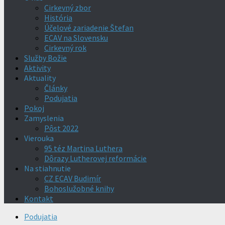
Cirkevný zbor
História
Účelové zariadenie Štefan
ECAV na Slovensku
Cirkevný rok
Služby Božie
Aktivity
Aktuality
Články
Podujatia
Pokoj
Zamyslenia
Pôst 2022
Vierouka
95 téz Martina Luthera
Dôrazy Lutherovej reformácie
Na stiahnutie
CZ ECAV Budimír
Bohoslužobné knihy
Kontakt
Podujatia