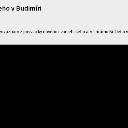
eho v Budimíri
deozáznam z posviacky nového evanjelického a. v. chrámu Božieho 