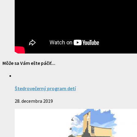
Môže sa Vám ešte páčiť...
Štedrovečerný program detí
28. decembra 2019