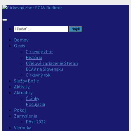
Preskočiť
na
obsah
Hľadať:
Domov
O nás
Cirkevný zbor
História
Účelové zariadenie Štefan
ECAV na Slovensku
Cirkevný rok
Služby Božie
Aktivity
Aktuality
Články
Podujatia
Pokoj
Zamyslenia
Pôst 2022
Vierouka