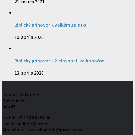
21. marca 2021
Biblický príhovor k Veľkému piatku
10. apríla 2020
Biblický príhovor k 2. slávnosti veľkonočnej
13. apríla 2020
Ev. a. v. farský úrad
Budimír 16
044 43
Mobil: +421 918 828 006
Email: budimir@ecav.sk
Site admin: czecavbudimir@gmail.com