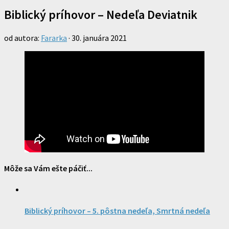
Biblický príhovor – Nedeľa Deviatnik
od autora:
Fararka
·
30. januára 2021
Môže sa Vám ešte páčiť...
Biblický príhovor – 5. pôstna nedeľa, Smrtná nedeľa