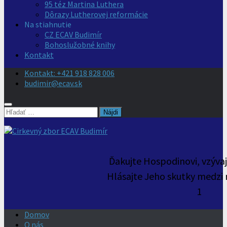
95 téz Martina Luthera
Dôrazy Lutherovej reformácie
Na stiahnutie
CZ ECAV Budimír
Bohoslužobné knihy
Kontakt
Kontakt: +421 918 828 006
budimir@ecav.sk
Hľadať:
Ďakujte Hospodinovi, vzýva
Hlásajte Jeho skutky medzi 
1
Domov
O nás