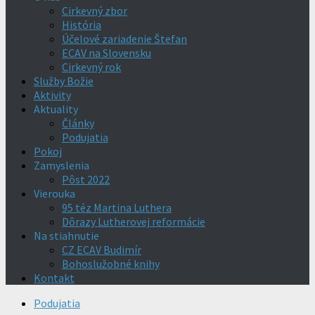
Cirkevný zbor
História
Účelové zariadenie Štefan
ECAV na Slovensku
Cirkevný rok
Služby Božie
Aktivity
Aktuality
Články
Podujatia
Pokoj
Zamyslenia
Pôst 2022
Vierouka
95 téz Martina Luthera
Dôrazy Lutherovej reformácie
Na stiahnutie
CZ ECAV Budimír
Bohoslužobné knihy
Kontakt
Podujatia