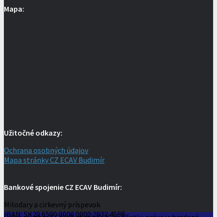
Mapa:
Užitočné odkazy:
Ochrana osobných údajov
Mapa stránky CZ ECAV Budimír
Bankové spojenie CZ ECAV Budimír:
Milodary a cirkevný príspevok
IBAN: SK20 6500 0000 0000 2032 4598
Cirkevný zbor ECAV Budimír © 2026. Všetky práva vyhradené.