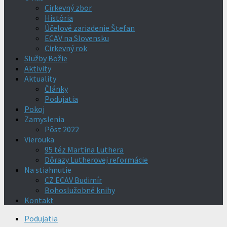
Cirkevný zbor
História
Účelové zariadenie Štefan
ECAV na Slovensku
Cirkevný rok
Služby Božie
Aktivity
Aktuality
Články
Podujatia
Pokoj
Zamyslenia
Pôst 2022
Vierouka
95 téz Martina Luthera
Dôrazy Lutherovej reformácie
Na stiahnutie
CZ ECAV Budimír
Bohoslužobné knihy
Kontakt
Podujatia