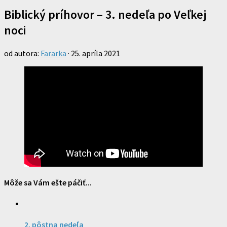
Biblický príhovor – 3. nedeľa po Veľkej
noci
od autora:
Fararka
·
25. apríla 2021
Môže sa Vám ešte páčiť...
2. pôstna nedeľa