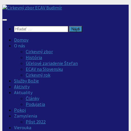
Preskočiť
na
obsah
Hľadať:
Domov
O nás
Cirkevný zbor
História
Účelové zariadenie Štefan
ECAV na Slovensku
Cirkevný rok
Služby Božie
Aktivity
Aktuality
Články
Podujatia
Pokoj
Zamyslenia
Pôst 2022
Vierouka