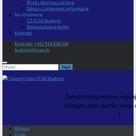
95 téz Martina Luthera
Dôrazy Lutherovej reformácie
Na stiahnutie
CZ ECAV Budimír
Bohoslužobné knihy
Kontakt
Kontakt: +421 918 828 006
budimir@ecav.sk
Hľadať:
Ďakujte Hospodinovi, vzýva
Hlásajte Jeho skutky medzi 
1
Domov
O nás