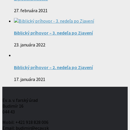
27. februára 2021
Biblický príhovor – 3. nedeľa po Zjavení
23. januára 2022
Biblický príhovor – 2. nedeľa po Zjavení
17. januára 2021
Ev. a. v. farský úrad
Budimír 16
044 43
Mobil: +421 918 828 006
Email: budimir@ecav.sk