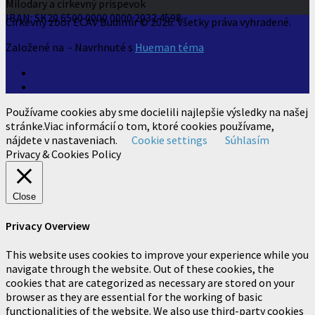
Milodary a cirkevný príspevok
IBAN: SK20 6500 0000 0000 2032 4598
Cirkevný zbor ECAV Budimír © 2026. Všetky práva vyhradené.
Založené na
- Navrhnuté s
Hueman téma
Používame cookies aby sme docielili najlepšie výsledky na našej
stránke.Viac informácií o tom, ktoré cookies používame,
nájdete v nastaveniach.
Cookie settings
Súhlasím
Privacy & Cookies Policy
Close
Privacy Overview
This website uses cookies to improve your experience while you
navigate through the website. Out of these cookies, the
cookies that are categorized as necessary are stored on your
browser as they are essential for the working of basic
functionalities of the website. We also use third-party cookies