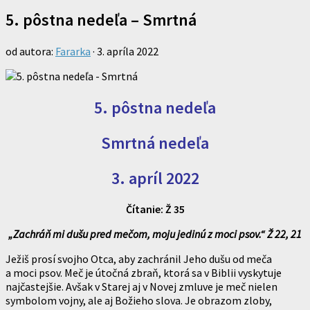
5. pôstna nedeľa – Smrtná
od autora:
Fararka
·
3. apríla 2022
5. pôstna nedeľa
Smrtná nedeľa
3. apríl 2022
Čítanie: Ž 35
„Zachráň mi dušu pred mečom, moju jedinú z moci psov.“ Ž 22, 21
Ježiš prosí svojho Otca, aby zachránil Jeho dušu od meča
a moci psov. Meč je útočná zbraň, ktorá sa v Biblii vyskytuje
najčastejšie. Avšak v Starej aj v Novej zmluve je meč nielen
symbolom vojny, ale aj Božieho slova. Je obrazom zloby,