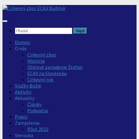
Preskočiť
na
obsah
Hľadať:
Domov
O nás
Cirkevný zbor
História
Účelové zariadenie Štefan
ECAV na Slovensku
Cirkevný rok
Služby Božie
Aktivity
Aktuality
Články
Podujatia
Pokoj
Zamyslenia
Pôst 2022
Vierouka