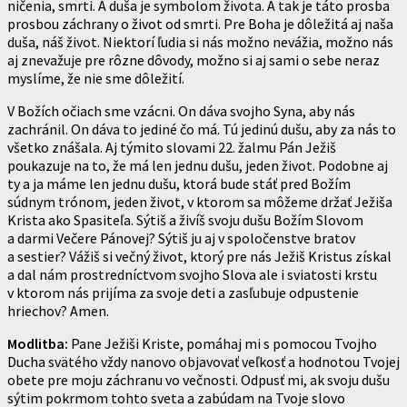
ničenia, smrti. A duša je symbolom života. A tak je táto prosba
prosbou záchrany o život od smrti. Pre Boha je dôležitá aj naša
duša, náš život. Niektorí ľudia si nás možno nevážia, možno nás
aj znevažuje pre rôzne dôvody, možno si aj sami o sebe neraz
myslíme, že nie sme dôležití.
V Božích očiach sme vzácni. On dáva svojho Syna, aby nás
zachránil. On dáva to jediné čo má. Tú jedinú dušu, aby za nás to
všetko znášala. Aj týmito slovami 22. žalmu Pán Ježiš
poukazuje na to, že má len jednu dušu, jeden život. Podobne aj
ty a ja máme len jednu dušu, ktorá bude stáť pred Božím
súdnym trónom, jeden život, v ktorom sa môžeme držať Ježiša
Krista ako Spasiteľa. Sýtiš a živíš svoju dušu Božím Slovom
a darmi Večere Pánovej? Sýtiš ju aj v spoločenstve bratov
a sestier? Vážiš si večný život, ktorý pre nás Ježiš Kristus získal
a dal nám prostredníctvom svojho Slova ale i sviatosti krstu
v ktorom nás prijíma za svoje deti a zasľubuje odpustenie
hriechov? Amen.
Modlitba:
Pane Ježiši Kriste, pomáhaj mi s pomocou Tvojho
Ducha svätého vždy nanovo objavovať veľkosť a hodnotou Tvojej
obete pre moju záchranu vo večnosti. Odpusť mi, ak svoju dušu
sýtim pokrmom tohto sveta a zabúdam na Tvoje slovo