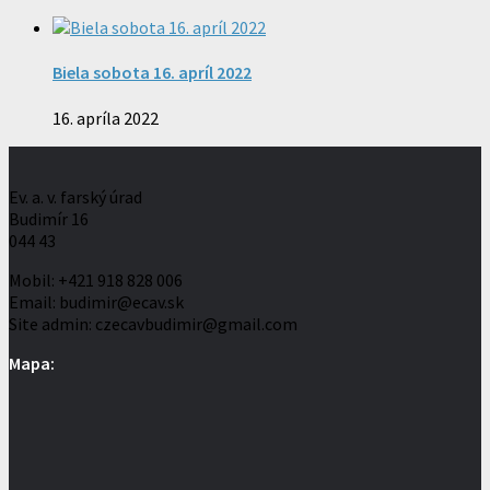
Biela sobota 16. apríl 2022
16. apríla 2022
Ev. a. v. farský úrad
Budimír 16
044 43
Mobil: +421 918 828 006
Email: budimir@ecav.sk
Site admin: czecavbudimir@gmail.com
Mapa: