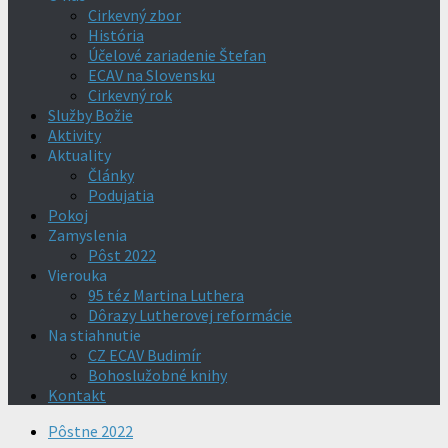
Cirkevný zbor
História
Účelové zariadenie Štefan
ECAV na Slovensku
Cirkevný rok
Služby Božie
Aktivity
Aktuality
Články
Podujatia
Pokoj
Zamyslenia
Pôst 2022
Vierouka
95 téz Martina Luthera
Dôrazy Lutherovej reformácie
Na stiahnutie
CZ ECAV Budimír
Bohoslužobné knihy
Kontakt
Pôstne 2022