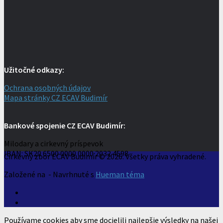
Užitočné odkazy:
Ochrana osobných údajov
Mapa stránky CZ ECAV Budimír
Bankové spojenie CZ ECAV Budimír:
Milodary a cirkevný príspevok
IBAN: SK20 6500 0000 0000 2032 4598
Cirkevný zbor ECAV Budimír © 2026. Všetky práva vyhradené.
Založené na
- Navrhnuté s
Hueman téma
Používame cookies aby sme docielili najlepšie výsledky na našej