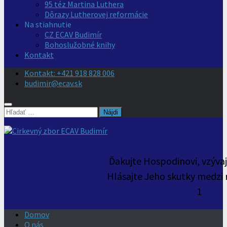
95 téz Martina Luthera
Dôrazy Lutherovej reformácie
Na stiahnutie
CZ ECAV Budimír
Bohoslužobné knihy
Kontakt
Kontakt: +421 918 828 006
budimir@ecav.sk
Hľadať:
Ďakujte Hospodinovi, vzýva
Hlásajte Jeho skutky medzi 
1
Domov
O nás