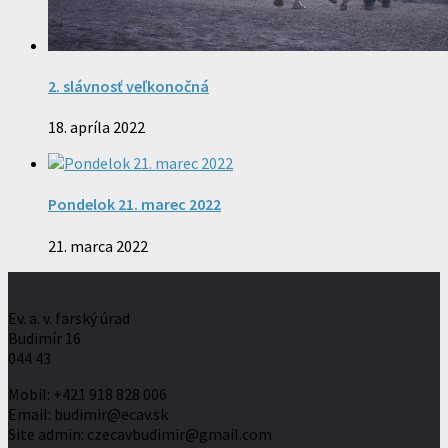
2. slávnosť veľkonočná
18. apríla 2022
Pondelok 21. marec 2022
21. marca 2022
Ev. a. v. farský úrad
Budimír 16
044 43
Mobil: +421 918 828 006
Email: budimir@ecav.sk
Site admin: czecavbudimir@gmail.com