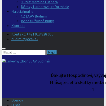
95 téz Martina Luthera
Dôrazy Lutherovej reformácie
Na stiahnutie
CZ ECAV Budimír
Bohoslužobné knihy
Kontakt
Kontakt: +421 918 828 006
budimir@ecav.sk
Hľadať:
Ďakujte Hospodinovi, vzýva
Hlásajte Jeho skutky medzi 
1
Domov
O nás