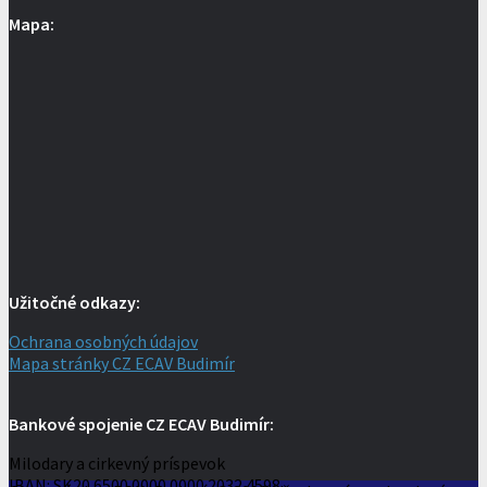
Mapa:
Užitočné odkazy:
Ochrana osobných údajov
Mapa stránky CZ ECAV Budimír
Bankové spojenie CZ ECAV Budimír:
Milodary a cirkevný príspevok
IBAN: SK20 6500 0000 0000 2032 4598