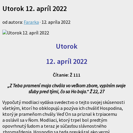
Utorok 12. apríl 2022
od autora:
Fararka
·
12. apríla 2022
Utorok
12. apríl 2022
Čítanie: Ž 111
„Z Teba pramení moja chvála vo veľkom zbore, vyplním svoje
sľuby pred tými, čo sa Ho boja.“ Ž 22, 27
Vypočutý modliaci vydáva svedectvo o tejto svojej skúsenosti
všetkým, ktorí ho obklopujú a pozýva ich chváliť Hospodina,
ktorý je prameňom chvály. Veď On sa priznal k trpiacemu
a oslávil sa v Ňom. Modliaci, ktorý trpel bol predtým
opovrhnutý ľudom a teraz je súčasťou slávnostného
zhromaždenia. Hospodin sa teda preukázal ako verný