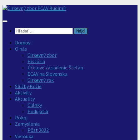
Preskočiť
na
obsah
Hľadať:
Domov
O nás
Cirkevný zbor
História
Účelové zariadenie Štefan
ECAV na Slovensku
Cirkevný rok
Služby Božie
Aktivity
Aktuality
Články
Podujatia
Pokoj
Zamyslenia
Pôst 2022
Vierouka