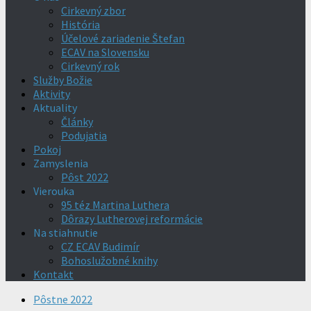
Cirkevný zbor
História
Účelové zariadenie Štefan
ECAV na Slovensku
Cirkevný rok
Služby Božie
Aktivity
Aktuality
Články
Podujatia
Pokoj
Zamyslenia
Pôst 2022
Vierouka
95 téz Martina Luthera
Dôrazy Lutherovej reformácie
Na stiahnutie
CZ ECAV Budimír
Bohoslužobné knihy
Kontakt
Pôstne 2022