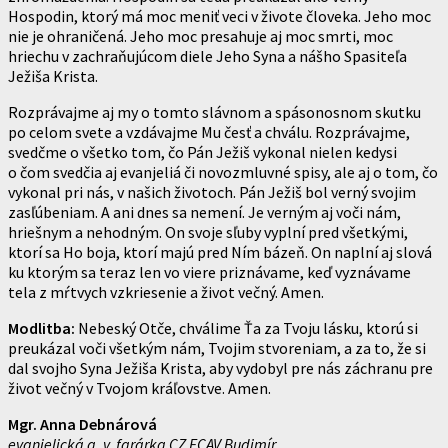
Hospodin, ktorý má moc meniť veci v živote človeka. Jeho moc
nie je ohraničená. Jeho moc presahuje aj moc smrti, moc
hriechu v zachraňujúcom diele Jeho Syna a nášho Spasiteľa
Ježiša Krista.
Rozprávajme aj my o tomto slávnom a spásonosnom skutku
po celom svete a vzdávajme Mu česť a chválu. Rozprávajme,
svedčme o všetko tom, čo Pán Ježiš vykonal nielen kedysi
o čom svedčia aj evanjeliá či novozmluvné spisy, ale aj o tom, čo
vykonal pri nás, v našich životoch. Pán Ježiš bol verný svojim
zasľúbeniam. A ani dnes sa nemení. Je verným aj voči nám,
hriešnym a nehodným. On svoje sľuby vyplní pred všetkými,
ktorí sa Ho boja, ktorí majú pred Ním bázeň. On naplní aj slová
ku ktorým sa teraz len vo viere priznávame, keď vyznávame
tela z mŕtvych vzkriesenie a život večný. Amen.
Modlitba:
Nebeský Otče, chválime Ťa za Tvoju lásku, ktorú si
preukázal voči všetkým nám, Tvojim stvoreniam, a za to, že si
dal svojho Syna Ježiša Krista, aby vydobyl pre nás záchranu pre
život večný v Tvojom kráľovstve. Amen.
Mgr. Anna Debnárová
evanjelická a. v. farárka CZ ECAV Budimír